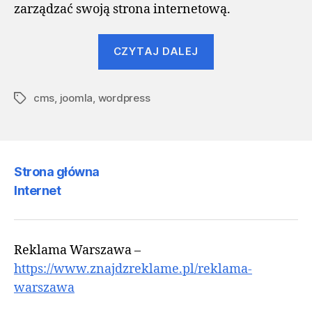
zarządzać swoją strona internetową.
„Systemy
CZYTAJ DALEJ
Zarządzania
Treścią
cms
,
joomla
,
wordpress
(CMS)
Tagi
–
administrować
stroną
Strona główna
może
Internet
każdy”
Reklama Warszawa –
https://www.znajdzreklame.pl/reklama-
warszawa